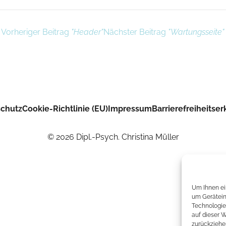
Vorheriger Beitrag
"Header"
Nächster Beitrag
"Wartungsseite"
chutz
Cookie-Richtlinie (EU)
Impressum
Barrierefreiheitser
© 2026 Dipl.-Psych. Christina Müller
Um Ihnen ei
um Gerätein
Technologie
auf dieser W
zurückziehe